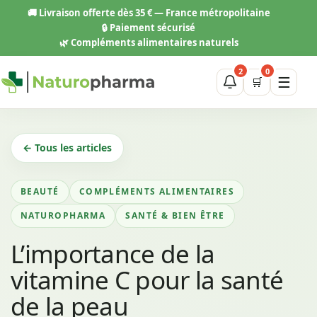
Aller
🚚
Livraison offerte dès 35 € — France métropolitaine
au
🔒 Paiement sécurisé
contenu
🌿 Compléments alimentaires naturels
2
0
☰
🛒
← Tous les articles
BEAUTÉ
COMPLÉMENTS ALIMENTAIRES
NATUROPHARMA
SANTÉ & BIEN ÊTRE
L’importance de la
vitamine C pour la santé
de la peau