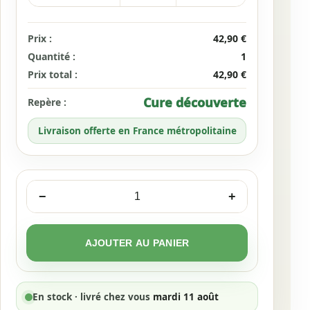
Prix :
42,90 €
Quantité :
1
Prix total :
42,90 €
Cure découverte
Repère :
Livraison offerte en France métropolitaine
−
+
quantité
de
Collagène
AJOUTER AU PANIER
+
Acide
Hyaluronique
En stock · livré chez vous
mardi 11 août