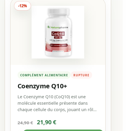
-12%
COMPLÉMENT ALIMENTAIRE
RUPTURE
Coenzyme Q10+
Le Coenzyme Q10 (CoQ10) est une
molécule essentielle présente dans
chaque cellule du corps, jouant un rôle
crucial…
Le
Le
21,90
€
24,90
€
prix
prix