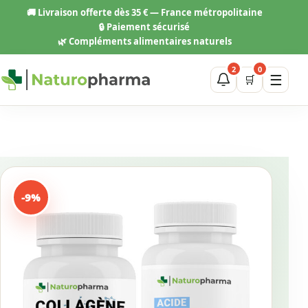
Aller
🚚
Livraison offerte dès 35 € — France métropolitaine
au
🔒 Paiement sécurisé
contenu
🌿 Compléments alimentaires naturels
2
0
☰
🛒
-9%