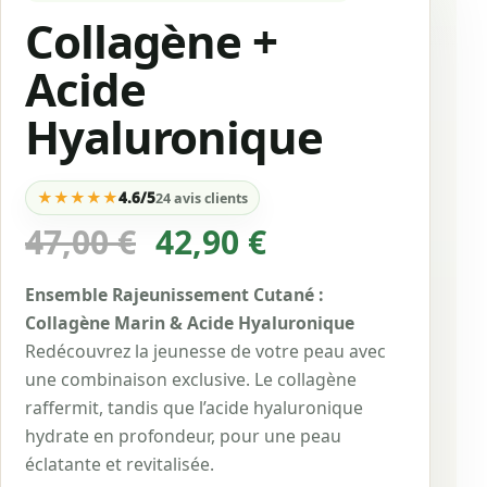
Collagène +
Acide
Hyaluronique
★
★
★
★
★
4.6/5
24 avis clients
Le
Le
47,00
€
42,90
€
prix
prix
Ensemble Rajeunissement Cutané :
initial
actuel
Collagène Marin & Acide Hyaluronique
était :
est :
Redécouvrez la jeunesse de votre peau avec
47,00 €.
42,90 €.
une combinaison exclusive. Le collagène
raffermit, tandis que l’acide hyaluronique
hydrate en profondeur, pour une peau
éclatante et revitalisée.