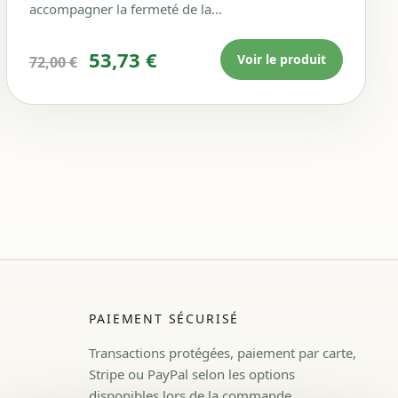
accompagner la fermeté de la…
0 €.
Le prix initial était : 72,00 €.
Le prix actuel est : 53,73 
53,73
€
Voir le produit
72,00
€
PAIEMENT SÉCURISÉ
Transactions protégées, paiement par carte,
Stripe ou PayPal selon les options
disponibles lors de la commande.