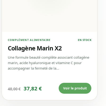
COMPLÉMENT ALIMENTAIRE
EN STOCK
Collagène Marin X2
Une formule beauté complète associant collagène
marin, acide hyaluronique et vitamine C pour
accompagner la fermeté de la…
Le prix initial était : 48,00 €.
Le prix actuel est : 37,82 
37,82
€
Voir le produit
48,00
€