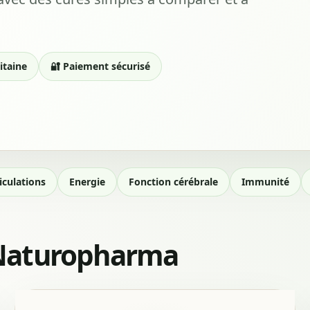
itaine
🔐 Paiement sécurisé
iculations
Energie
Fonction cérébrale
Immunité
e Naturopharma