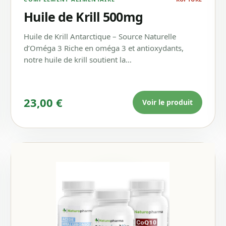
Huile de Krill 500mg
Huile de Krill Antarctique – Source Naturelle
d’Oméga 3 Riche en oméga 3 et antioxydants,
notre huile de krill soutient la…
90 €.
23,00
€
Voir le produit