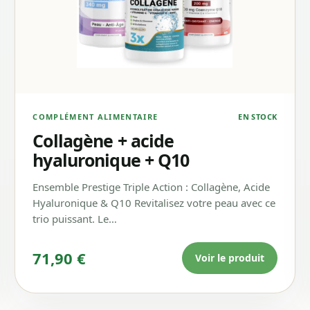
COMPLÉMENT ALIMENTAIRE
EN STOCK
Collagène + acide
hyaluronique + Q10
Ensemble Prestige Triple Action : Collagène, Acide
Hyaluronique & Q10 Revitalisez votre peau avec ce
trio puissant. Le…
90 €.
71,90
€
Voir le produit