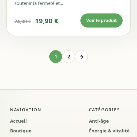
soutenir la fermeté et…
Le prix initial était : 24,00 €.
Le prix actuel est : 19,9
19,90
€
Voir le produit
24,00
€
1
2
→
NAVIGATION
CATÉGORIES
Accueil
Anti-âge
Boutique
Énergie & vitalité