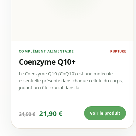
COMPLÉMENT ALIMENTAIRE
RUPTURE
Coenzyme Q10+
Le Coenzyme Q10 (CoQ10) est une molécule
essentielle présente dans chaque cellule du corps,
jouant un rôle crucial dans la…
Le prix initial était : 24,90 €.
Le prix actuel est : 21,
21,90
€
Voir le produit
24,90
€