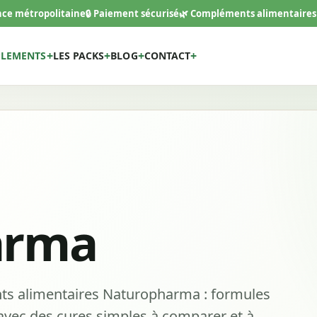
ance métropolitaine
🔒 Paiement sécurisé
🌿 Compléments alimentaires
PLEMENTS
LES PACKS
BLOG
CONTACT
arma
ts alimentaires Naturopharma : formules
e, avec des cures simples à comparer et à