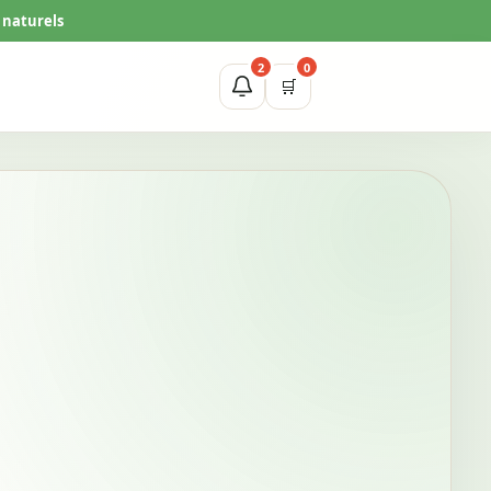
 naturels
2
0
🛒