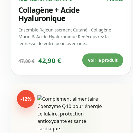
Collagène + Acide
Hyaluronique
Ensemble Rajeunissement Cutané : Collagène
Marin & Acide Hyaluronique Redécouvrez la
jeunesse de votre peau avec une…
Le prix initial était : 47,00 €.
Le prix actuel est : 42,
42,90
€
Voir le produit
47,00
€
-12%