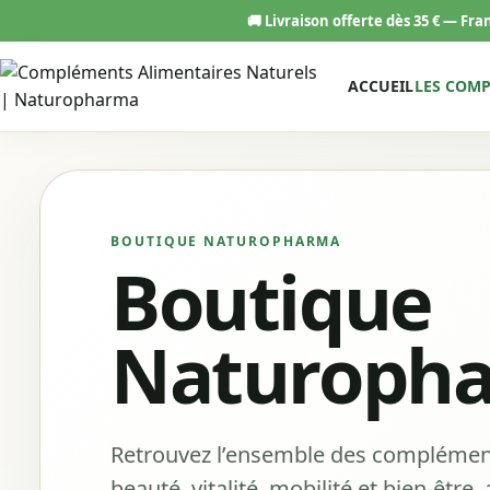
Aller
🚚
Livraison offerte dès 35 € — Fr
au
contenu
ACCUEIL
LES COM
BOUTIQUE NATUROPHARMA
Boutique
Naturoph
Retrouvez l’ensemble des complémen
beauté, vitalité, mobilité et bien-êtr