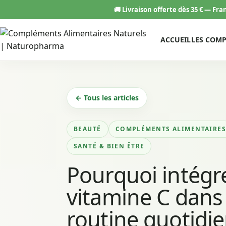
Aller
🚚
Livraison offerte dès 35 € — Fr
au
contenu
ACCUEIL
LES COM
← Tous les articles
BEAUTÉ
COMPLÉMENTS ALIMENTAIRE
SANTÉ & BIEN ÊTRE
Pourquoi intégre
vitamine C dans
routine quotidi