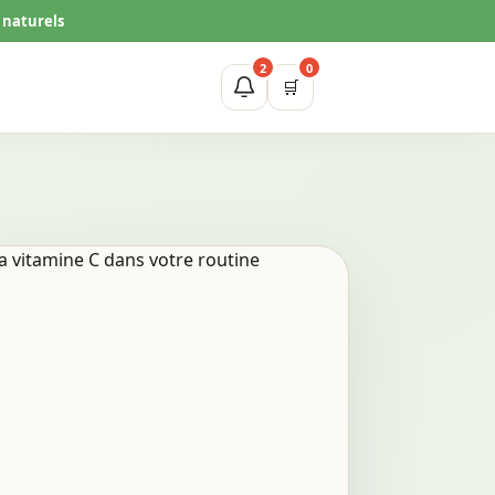
 naturels
2
0
🛒