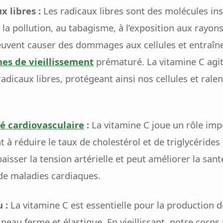
x libres :
Les radicaux libres sont des molécules ins
la pollution, au tabagisme, à l’exposition aux rayons
euvent causer des dommages aux cellules et entraîn
nes de vieillissement
prématuré. La vitamine C agit
radicaux libres, protégeant ainsi nos cellules et rale
é cardiovasculaire
:
La vitamine C joue un rôle imp
 à réduire le taux de cholestérol et de triglycérides 
isser la tension artérielle et peut améliorer la san
 de maladies cardiaques.
 :
La vitamine C est essentielle pour la production 
 peau ferme et élastique. En vieillissant, notre corp