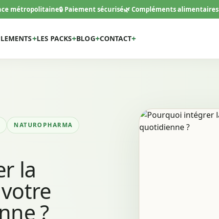
ance métropolitaine
🔒 Paiement sécurisé
🌿 Compléments alimentaires
PLEMENTS
LES PACKS
BLOG
CONTACT
S
NATUROPHARMA
r la
 votre
enne ?