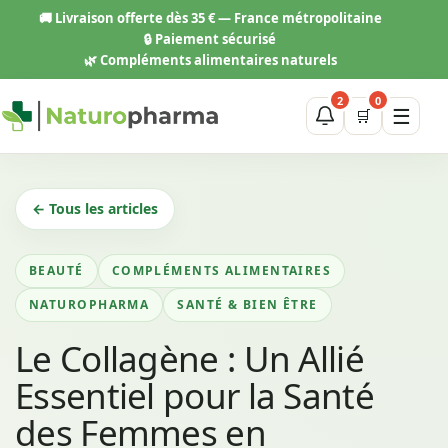
Aller
🚚
Livraison offerte dès 35 € — France métropolitaine
au
🔒 Paiement sécurisé
contenu
🌿 Compléments alimentaires naturels
2
0
☰
🛒
← Tous les articles
BEAUTÉ
COMPLÉMENTS ALIMENTAIRES
NATUROPHARMA
SANTÉ & BIEN ÊTRE
Le Collagène : Un Allié
Essentiel pour la Santé
des Femmes en