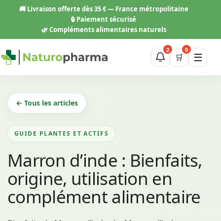
Aller
🚚
Livraison offerte dès 35 € — France métropolitaine
au
🔒 Paiement sécurisé
contenu
🌿 Compléments alimentaires naturels
2
0
☰
🛒
← Tous les articles
GUIDE PLANTES ET ACTIFS
Marron d’inde : Bienfaits,
origine, utilisation en
complément alimentaire