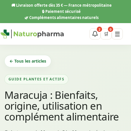
Aller
🚚
Livraison offerte dès 35 € — France métropolitaine
au
🔒 Paiement sécurisé
contenu
🌿 Compléments alimentaires naturels
2
0
☰
🛒
← Tous les articles
GUIDE PLANTES ET ACTIFS
Maracuja : Bienfaits,
origine, utilisation en
complément alimentaire