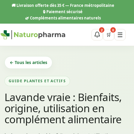
Aller
🚚
Livraison offerte dès 35 € — France métropolitaine
au
🔒 Paiement sécurisé
contenu
🌿 Compléments alimentaires naturels
2
0
☰
🛒
← Tous les articles
GUIDE PLANTES ET ACTIFS
Lavande vraie : Bienfaits,
origine, utilisation en
complément alimentaire