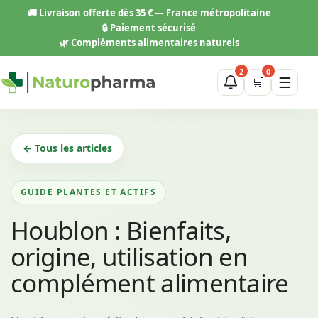
Aller
🚚
Livraison offerte dès 35 € — France métropolitaine
au
🔒 Paiement sécurisé
contenu
🌿 Compléments alimentaires naturels
2
0
☰
🛒
← Tous les articles
GUIDE PLANTES ET ACTIFS
Houblon : Bienfaits,
origine, utilisation en
complément alimentaire