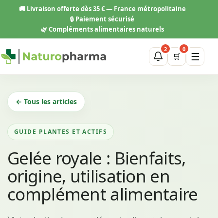
Aller
🚚
Livraison offerte dès 35 € — France métropolitaine
au
🔒 Paiement sécurisé
contenu
🌿 Compléments alimentaires naturels
2
0
☰
🛒
← Tous les articles
GUIDE PLANTES ET ACTIFS
Gelée royale : Bienfaits,
origine, utilisation en
complément alimentaire