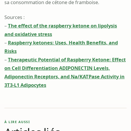
sa consommation de cétone de framboise.
Sources :
–
The effect of the raspberry ketone on lipolysis
and oxidative stress
–
Raspberry ketones: Uses, Health Benefits, and
Risks
–
Therapeutic Potential of Raspberry Ketone: Effect
on Cell Differentiation ADIPONECTIN Levels,
Adiponectin Receptors, and Na/KATPase Activity in
3T3-L1 Adipocytes
À LIRE AUSSI