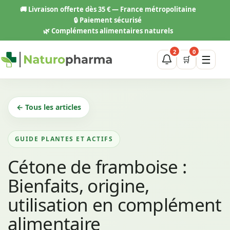
Aller
🚚
Livraison offerte dès 35 € — France métropolitaine
au
🔒 Paiement sécurisé
contenu
🌿 Compléments alimentaires naturels
2
0
☰
🛒
← Tous les articles
GUIDE PLANTES ET ACTIFS
Cétone de framboise :
Bienfaits, origine,
utilisation en complément
alimentaire