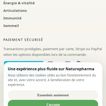
Énergie & vitalité
Articulations
Immunité
Sommeil
PAIEMENT SÉCURISÉ
Transactions protégées, paiement par carte, Stripe ou PayPal
selon les options disponibles lors de la commande.
Une expérience plus fluide sur Naturopharma
Nous utilisons des cookies utiles au bon fonctionnement du
site et, avec votre accord, à l’amélioration de votre
expérience.
CGV
Politique de confidentialité
Essentiels seulement
© 2026 Naturopharma. Tous droits réservés.
J’accepte