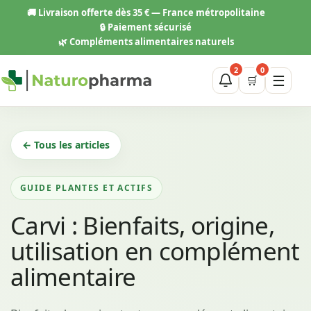
Aller
🚚
Livraison offerte dès 35 € — France métropolitaine
au
🔒 Paiement sécurisé
contenu
🌿 Compléments alimentaires naturels
2
0
☰
🛒
← Tous les articles
GUIDE PLANTES ET ACTIFS
Carvi : Bienfaits, origine,
utilisation en complément
alimentaire