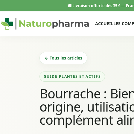
Aller
🚚
Livraison offerte dès 35 € — Fr
au
contenu
ACCUEIL
LES COM
← Tous les articles
GUIDE PLANTES ET ACTIFS
Bourrache : Bien
origine, utilisat
complément ali