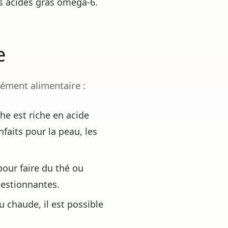
s acides gras oméga-6.
e
ément alimentaire :
e est riche en acide
faits pour la peau, les
pour faire du thé ou
gestionnantes.
u chaude, il est possible