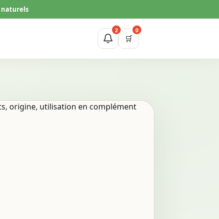
 naturels
2
0
🛒